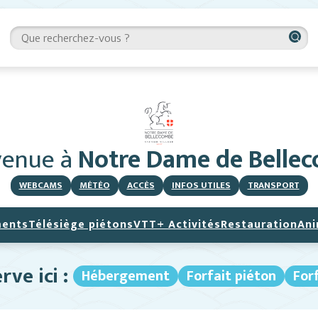
venue
à
Notre Dame de Belle
WEBCAMS
MÉTÉO
ACCÈS
INFOS UTILES
TRANSPORT
ents
Télésiège piétons
VTT
+ Activités
Restauration
Ani
rve ici :
Hébergement
Forfait piéton
For