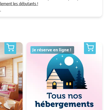
ement les débutants !
T
Je réserve en ligne !