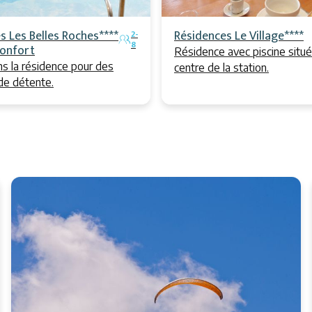
s Les Belles Roches****
Résidences Le Village****
2-
8
onfort
Résidence avec piscine situ
ns la résidence pour des
centre de la station.
e détente.