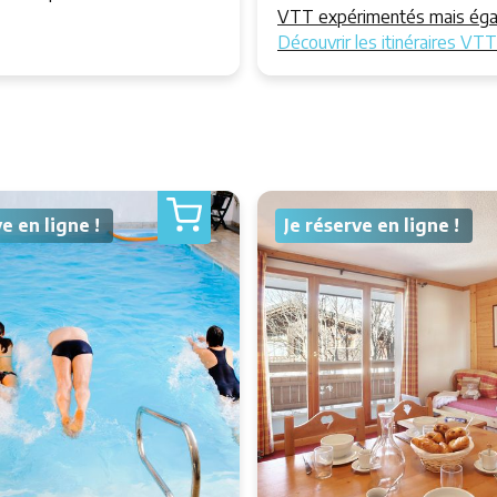
VTT expérimentés mais égal
Découvrir les itinéraires VT
ve en ligne !
Je réserve en ligne !