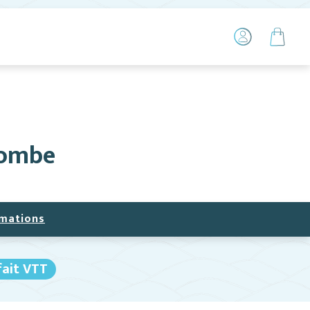
combe
mations
fait VTT