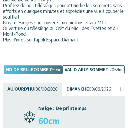
Profitez de nos télésièges pour atteindre les sommets sans
Restaurants
efforts en quelques minutes et appréciez une vue à couper le
souffle !
Animations
Nos télésièges sont ouverts aux piétons et aux VTT.
Ouverture du télésiège du Crêt du Midi, des Evettes et du
Services
Mont-Rond.
Plus d'infos sur l'appli Espace Diamant
ND DE BELLECOMBE
1150
m
VAL D ARLY SOMMET
2069
m
AUJOURD'HUI
08/08/2026
DIMANCHE
09/08/2026
LUN
Neige
:
De printemps
60
cm