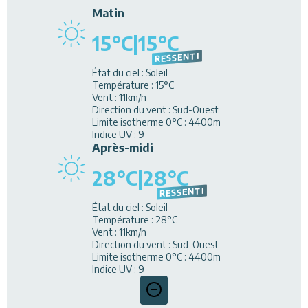
Matin
15
°C
|
15
°C
RESSENTI
État du ciel
:
Soleil
Température
:
15
°C
Vent
:
11
km/h
Direction du vent
:
Sud-Ouest
Limite isotherme 0°C
:
4400
m
Indice UV
:
9
Après-midi
28
°C
|
28
°C
RESSENTI
État du ciel
:
Soleil
Température
:
28
°C
Vent
:
11
km/h
Direction du vent
:
Sud-Ouest
Limite isotherme 0°C
:
4400
m
Indice UV
:
9