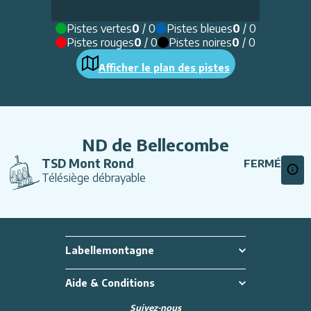
Pistes vertes
0
/
0
Pistes bleues
0
/
0
Pistes rouges
0
/
0
Pistes noires
0
/
0
Afficher le plan des pistes
ND de Bellecombe
TSD Mont Rond
FERMÉ
Télésiège débrayable
Labellemontagne
Aide & Conditions
Suivez-nous