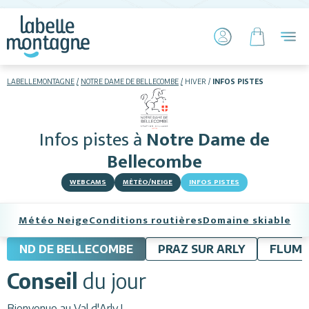
LABELLEMONTAGNE
NOTRE DAME DE BELLECOMBE
HIVER
INFOS PISTES
HIVER
ETÉ
Infos pistes
à
Notre Dame de
Skier
Bellecombe
WEBCAMS
MÉTÉO/NEIGE
INFOS PISTES
Météo Neige
Conditions routières
Domaine skiable
ND DE BELLECOMBE
PRAZ SUR ARLY
FLUM
Hébergements
Conseil
du jour
Activités
Bienvenue au Val d'Arly !