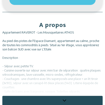
A propos
Appartement RAVEROT - Les Mousquetaires ATHOS
Au pied des pistes de l'Espace Diamant, appartement au calme, proche
de toutes les commodités à pieds. Situé au 1er étage, vous apprécierez
son balcon SUD avec vue sur L'Etale.
Description :
- Séjour avec petite TV.
- Cuisine ouverte sur séjour avec mini bar de séparation : quatre plaques
vitrocéramiques, lave vaisselle, micro-ondes, réfrigérateur.
- Couchages : une chambre avec lits superposés une place + un lit tiroir
(3x90), séjour avec un canapé-lit deux places (140). Literie équipée de
couettes.
- Salle de bains avec baignoire, vasque. Toilettes séparés.
*Casier à skis. Parking extérieur non privatif.
En savoir plus
*Animaux non acceptés.