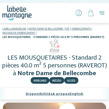
LABELLEMONTAGNE
NOTRE DAME DE BELLECOMBE
ETÉ
HÉBERGEMENTS
RECHERCHE HÉBERGEMENT
LES MOUSQUETAIRES - STANDARD 2 PIÈCES 40.0 M² 5 PERSONNES (RAVEROT)
HIVER
ETÉ
Hébergements
LES MOUSQUETAIRES - Standard 2
pièces 40.0 m² 5 personnes (RAVEROT)
Télésiège piétons
à
Notre Dame de Bellecombe
VTT
WEBCAMS
MÉTÉO
ACCÈS
+ Activités
Disponibilités
A propos
English
Restauration