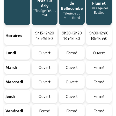
Praz sur
de
Flumet
Arly
Bellecombe
Télésiège des
Télésiège Crêt du
Evettes
Télésiège du
midi
Mont Rond
9h15-12h20
9h30-12h20
9h30-12h10
Horaires
13h-15h50
13h-15h50
13h-15h40
Lundi
Ouvert
Fermé
Ouvert
Mardi
Ouvert
Ouvert
Fermé
Mercredi
Ouvert
Ouvert
Fermé
Jeudi
Ouvert
Ouvert
Fermé
Vendredi
Fermé
Fermé
Fermé