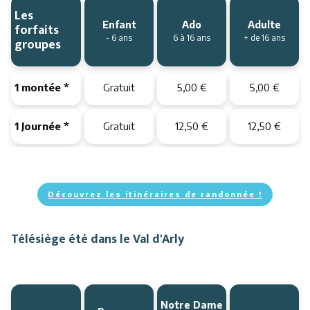
Les
Enfant
Ado
Adulte
forfaits
- 6 ans
6 à 16 ans
+ de 16 ans
groupes
1 montée *
Gratuit
5,00 €
5,00 €
1 Journée *
Gratuit
12,50 €
12,50 €
Découvrez les itinéraires de randonnée !
Télésiège été dans le Val d'Arly
Notre Dame