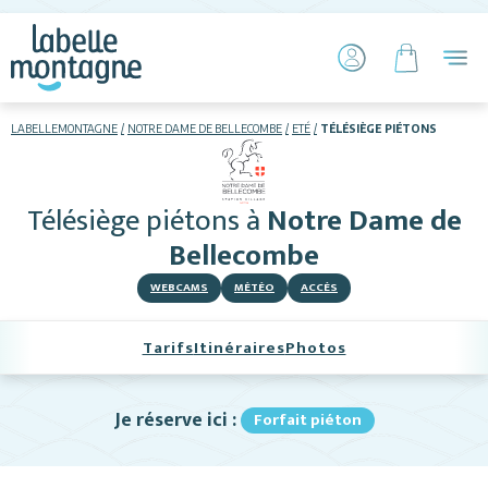
LABELLEMONTAGNE
NOTRE DAME DE BELLECOMBE
ETÉ
TÉLÉSIÈGE PIÉTONS
HIVER
ETÉ
Télésiège piétons
à
Notre Dame de
Hébergements
Bellecombe
WEBCAMS
MÉTÉO
ACCÈS
Télésiège piétons
VTT
Tarifs
Itinéraires
Photos
+ Activités
Je réserve ici :
Forfait piéton
Restauration