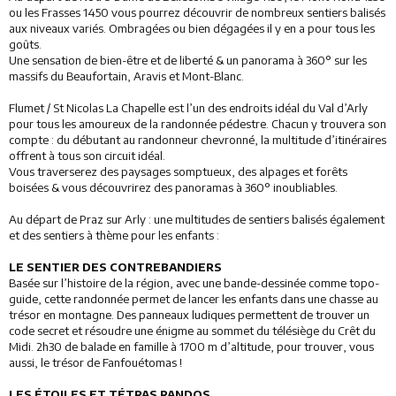
Animations
ou les Frasses 1450 vous pourrez découvrir de nombreux sentiers balisés
aux niveaux variés. Ombragées ou bien dégagées il y en a pour tous les
goûts.
Une sensation de bien-être et de liberté & un panorama à 360° sur les
massifs du Beaufortain, Aravis et Mont-Blanc.
Flumet / St Nicolas La Chapelle est l’un des endroits idéal du Val d’Arly
pour tous les amoureux de la randonnée pédestre. Chacun y trouvera son
compte : du débutant au randonneur chevronné, la multitude d’itinéraires
offrent à tous son circuit idéal.
Vous traverserez des paysages somptueux, des alpages et forêts
boisées & vous découvrirez des panoramas à 360° inoubliables.
Au départ de Praz sur Arly : une multitudes de sentiers balisés également
et des sentiers à thème pour les enfants :
LE SENTIER DES CONTREBANDIERS
Basée sur l’histoire de la région, avec une bande-dessinée comme topo-
guide, cette randonnée permet de lancer les enfants dans une chasse au
trésor en montagne. Des panneaux ludiques permettent de trouver un
code secret et résoudre une énigme au sommet du télésiège du Crêt du
Midi. 2h30 de balade en famille à 1700 m d’altitude, pour trouver, vous
aussi, le trésor de Fanfouétomas !
LES ÉTOILES ET TÉTRAS RANDOS