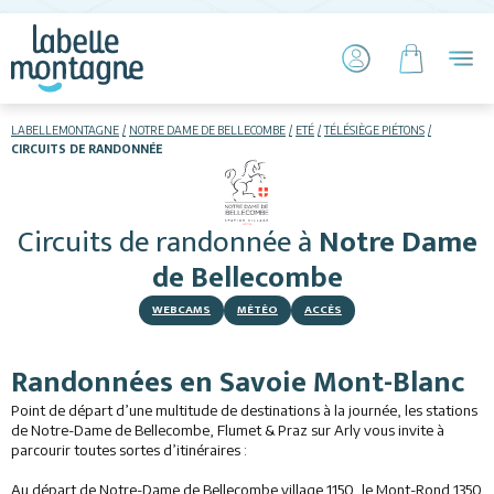
LABELLEMONTAGNE
NOTRE DAME DE BELLECOMBE
ETÉ
TÉLÉSIÈGE PIÉTONS
CIRCUITS DE RANDONNÉE
HIVER
ETÉ
Circuits de randonnée
à
Notre Dame
Hébergements
de Bellecombe
Télésiège piétons
WEBCAMS
MÉTÉO
ACCÈS
VTT
Randonnées en Savoie Mont-Blanc
+ Activités
Point de départ d’une multitude de destinations à la journée, les stations
de Notre-Dame de Bellecombe, Flumet & Praz sur Arly vous invite à
Restauration
parcourir toutes sortes d’itinéraires :
Au départ de Notre-Dame de Bellecombe village 1150, le Mont-Rond 1350