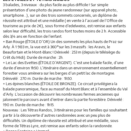
3 balades, 3 niveaux : du plus facile au plus difficile ! Sur simple
présentation d’une photo du jeune randonneur (sur appareil photo,
smartphone…), sur un des trois sommets concernés, un diplôme de
réussite est attribué et une médaille ( en vente à l’accueil de l’Office de
tourisme au prix de 2€), sous forme d’edelweiss, est remise aux enfants
selon leur difficulté, les trois randos font toutes moins de 2 h. Accessible
dès 3/4 ans en fonction de l’enfant.
+ Ban Rouge (ÉTOILE D’OR) Un des sommets les plus hauts de Praz sur
Arly. À 1 983 m, la vue est à 360°sur les 3 massifs : les Aravis, le
Beaufortain et le Mont-Blanc ! Dénivelé : 253 m (depuis le télésiège du
Crêt du Midi). Durée de marche : 2h.
+ Le Lac des Evettes (ÉTOILE D’ARGENT). C’est une balade facile, d’une
durée d’environ 1h50. L’itinéraire dans un environnement essentiellement
forestier vous amènera sur les berges d’un petit lac de montagne.
Dénivelé : 270 m. Durée de marche : 1h50.
+ Les épines blanches (ÉTOILE DE BRONZE). Ce circuit privilégiera la
balade panoramique, face au massif du Mont Blanc et à l’ensemble du Val
d’Arly. L’occasion de découvrir les nombreuses fermes anciennes qui
jalonnent le parcours avant d’entrer dans la partie forestière. Dénivelé :
190 m. Durée de marche : 1h15.
Nouveau : Les Tétras Randos, 3 itinéraires pour les familles qui souhaitent
partir à la découverte d’autres randonnées avec un peu plus de
difficultés. Un diplôme de réussite est attribué et une médaille, sous
forme de Tétras Lyre, est remise aux enfants selon la randonnée.