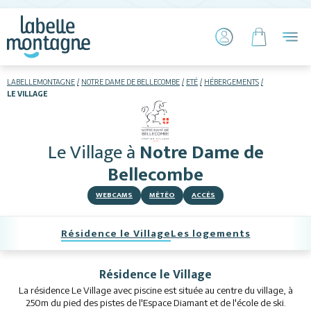
LABELLEMONTAGNE
NOTRE DAME DE BELLECOMBE
ETÉ
HÉBERGEMENTS
LE VILLAGE
HIVER
ETÉ
Le Village
à
Notre Dame de
Hébergements
Bellecombe
Télésiège piétons
WEBCAMS
MÉTÉO
ACCÈS
VTT
Résidence le Village
Les logements
+ Activités
Résidence le Village
Restauration
La résidence Le Village avec piscine est située au centre du village, à
250m du pied des pistes de l'Espace Diamant et de l'école de ski.