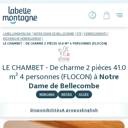
LABELLEMONTAGNE
NOTRE DAME DE BELLECOMBE
ETÉ
HÉBERGEMENTS
RECHERCHE HÉBERGEMENT
LE CHAMBET - DE CHARME 2 PIÈCES 41.0 M² 4 PERSONNES (FLOCON)
HIVER
ETÉ
Hébergements
LE CHAMBET - De charme 2 pièces 41.0
m² 4 personnes (FLOCON)
à
Notre
Télésiège piétons
Dame de Bellecombe
VTT
WEBCAMS
MÉTÉO
ACCÈS
+ Activités
Disponibilités
A propos
English
Restauration