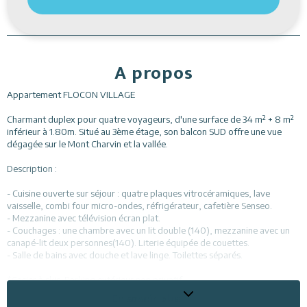
A propos
Appartement FLOCON VILLAGE
Charmant duplex pour quatre voyageurs, d'une surface de 34 m² + 8 m²
inférieur à 1.80m. Situé au 3ème étage, son balcon SUD offre une vue
dégagée sur le Mont Charvin et la vallée.
Description :
- Cuisine ouverte sur séjour : quatre plaques vitrocéramiques, lave
vaisselle, combi four micro-ondes, réfrigérateur, cafetière Senseo.
- Mezzanine avec télévision écran plat.
- Couchages : une chambre avec un lit double (140), mezzanine avec un
canapé-lit deux personnes(140). Literie équipée de couettes.
- Salle de bains avec douche et lave linge. Toilettes séparés.
*Casier à skis. Parking extérieur non privatif.
*Animaux non acceptés.
En savoir plus