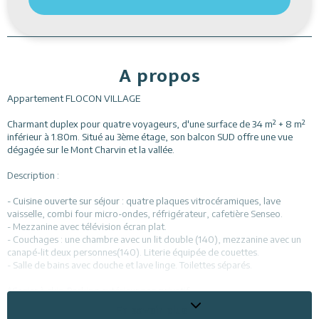
A propos
Appartement FLOCON VILLAGE
Charmant duplex pour quatre voyageurs, d'une surface de 34 m² + 8 m²
inférieur à 1.80m. Situé au 3ème étage, son balcon SUD offre une vue
dégagée sur le Mont Charvin et la vallée.
Description :
- Cuisine ouverte sur séjour : quatre plaques vitrocéramiques, lave
vaisselle, combi four micro-ondes, réfrigérateur, cafetière Senseo.
- Mezzanine avec télévision écran plat.
- Couchages : une chambre avec un lit double (140), mezzanine avec un
canapé-lit deux personnes(140). Literie équipée de couettes.
- Salle de bains avec douche et lave linge. Toilettes séparés.
*Casier à skis. Parking extérieur non privatif.
*Animaux non acceptés.
En savoir plus