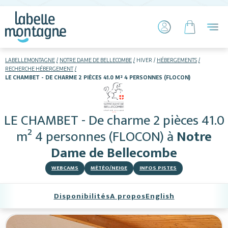
LABELLEMONTAGNE
NOTRE DAME DE BELLECOMBE
HIVER
HÉBERGEMENTS
RECHERCHE HÉBERGEMENT
LE CHAMBET - DE CHARME 2 PIÈCES 41.0 M² 4 PERSONNES (FLOCON)
HIVER
ETÉ
Skier
LE CHAMBET - De charme 2 pièces 41.0
m² 4 personnes (FLOCON)
à
Notre
Dame de Bellecombe
WEBCAMS
MÉTÉO/NEIGE
INFOS PISTES
Disponibilités
A propos
English
Hébergements
Activités