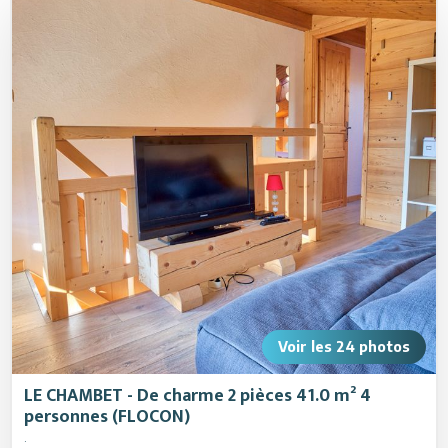
Restaurants
Animations
Services
Voir les
24
photos
LE CHAMBET - De charme 2 pièces 41.0 m² 4
personnes (FLOCON)
.