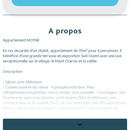
A propos
Appartement MOYNE
En rez de jardin d'un chalet, appartement de 70m² pour 6 personnes. Il
bénéficie d'une grande terrasse en exposition Sud-Ouest avec une vue
exceptionnelle sur le village, le Mont Charvin et la vallée.
Description :
- Séjour avec télévision.
- Cuisine ouverte sur séjour : 4 plaques induction, four,
réfrigérateur/congélateur, micro-ondes, lave vaisselle. - Couchages : une
chambre en suite avec douche, un lit double (160) et télévision, une
chambre avec un lit double (140), un coin montagne avec lits superposés
(2x90), séjour avec un canapé lit gigogne (2x90). Literie équipée de
couettes.
- Salle de bains avec douche, LAVE LINGE/SECHE LINGE.
- Toilette séparé.
En savoir plus