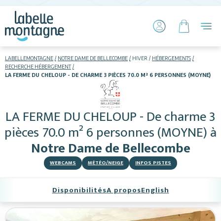
LABELLEMONTAGNE
NOTRE DAME DE BELLECOMBE
HIVER
HÉBERGEMENTS
RECHERCHE HÉBERGEMENT
LA FERME DU CHELOUP - DE CHARME 3 PIÈCES 70.0 M² 6 PERSONNES (MOYNE)
HIVER
ETÉ
Skier
LA FERME DU CHELOUP - De charme 3
pièces 70.0 m² 6 personnes (MOYNE)
à
Notre Dame de Bellecombe
WEBCAMS
MÉTÉO/NEIGE
INFOS PISTES
Disponibilités
A propos
English
Hébergements
Activités