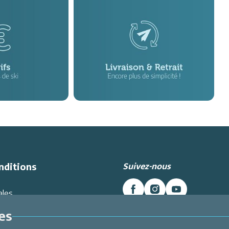
Suivez-nous
nditions
ales
es données
es
Intranet
Inscrivez-vous à la newslett
énérales de Vente