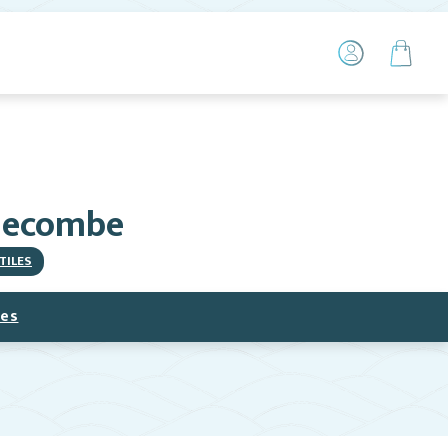
llecombe
TILES
ces