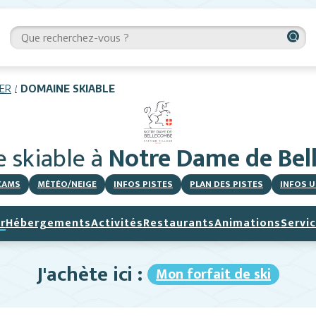
IER
DOMAINE SKIABLE
 skiable
à
Notre Dame de Be
CAMS
MÉTÉO/NEIGE
INFOS PISTES
PLAN DES PISTES
INFOS U
r
Hébergements
Activités
Restaurants
Animations
Servi
J'achète ici :
Mon forfait de ski