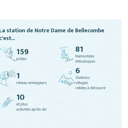
La station de Notre Dame de Bellecombe
c'est...
81
159
Remontées
pistes
Mécaniques
6
1
Stations-
réseau enneigeurs
villages
reliées à découvrir
10
et plus
activités après-ski