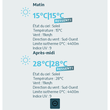
Matin
15
°C
|
15
°C
RESSENTI
État du ciel
:
Soleil
Température
:
15
°C
Vent
:
11
km/h
Direction du vent
:
Sud-Ouest
Limite isotherme 0°C
:
4400
m
Indice UV
:
9
Après-midi
28
°C
|
28
°C
RESSENTI
État du ciel
:
Soleil
Température
:
28
°C
Vent
:
11
km/h
Direction du vent
:
Sud-Ouest
Limite isotherme 0°C
:
4400
m
Indice UV
:
9