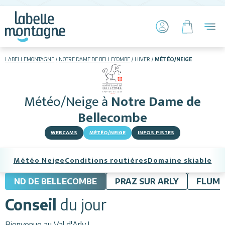
LABELLEMONTAGNE
NOTRE DAME DE BELLECOMBE
HIVER
MÉTÉO/NEIGE
HIVER
ETÉ
Météo/Neige
à
Notre Dame de
Skier
Bellecombe
WEBCAMS
MÉTÉO/NEIGE
INFOS PISTES
Météo Neige
Conditions routières
Domaine skiable
ND DE BELLECOMBE
PRAZ SUR ARLY
FLUM
Hébergements
Conseil
du jour
Activités
Bienvenue au Val d'Arly !