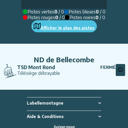
Pistes vertes
0
/
0
Pistes bleues
0
/
0
Pistes rouges
0
/
0
Pistes noires
0
/
0
Afficher le plan des pistes
ND de Bellecombe
TSD Mont Rond
FERMÉ
Télésiège débrayable
Labellemontagne
Aide & Conditions
Suivez-nous