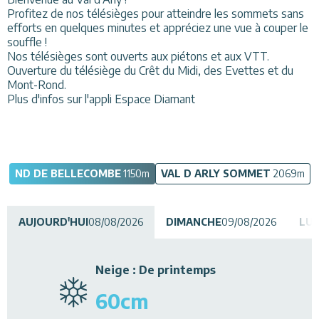
Profitez de nos télésièges pour atteindre les sommets sans
Restaurants
efforts en quelques minutes et appréciez une vue à couper le
souffle !
Animations
Nos télésièges sont ouverts aux piétons et aux VTT.
Ouverture du télésiège du Crêt du Midi, des Evettes et du
Services
Mont-Rond.
Plus d'infos sur l'appli Espace Diamant
ND DE BELLECOMBE
1150
m
VAL D ARLY SOMMET
2069
m
AUJOURD'HUI
08/08/2026
DIMANCHE
09/08/2026
LUN
Neige
:
De printemps
60
cm