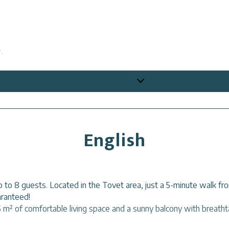
,
En savoir plus
ction : quatre feux, four, micro-ondes, lave-vaisselle, réfrigérate
English
.
p to 8 guests. Located in the Tovet area, just a 5-minute walk from
aranteed!
5 m² of comfortable living space and a sunny balcony with breath
 en famille ou entre amis. Profitez de la chaleur du poêle à bois,
vacances sans contrainte. Un bien rare à ne pas manquer !