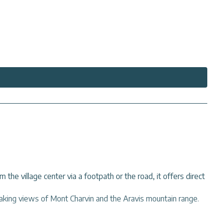
ur), poêle à bois, canapé convertible deux places (140),
 the village center via a footpath or the road, it offers direct
taking views of Mont Charvin and the Aravis mountain range.
 d’un balcon ensoleillé et d’une vue exceptionnelle sur les