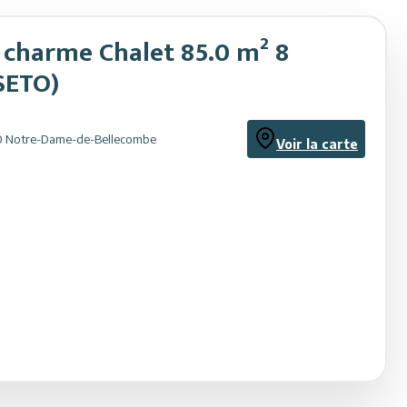
 charme Chalet 85.0 m² 8
SETO)
0
Notre-Dame-de-Bellecombe
Voir la carte