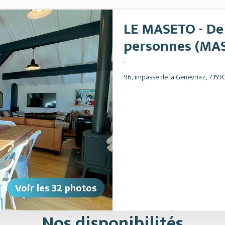
LE MASETO - De
personnes (MA
.
96, impasse de la Genevriaz
,
7359
Voir les
32
photos
Nos disponibilités