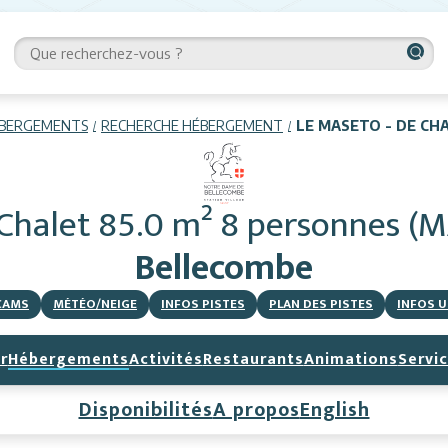
BERGEMENTS
RECHERCHE HÉBERGEMENT
LE MASETO - DE CH
Chalet 85.0 m² 8 personnes (
Bellecombe
CAMS
MÉTÉO/NEIGE
INFOS PISTES
PLAN DES PISTES
INFOS U
r
Hébergements
Activités
Restaurants
Animations
Servi
Disponibilités
A propos
English