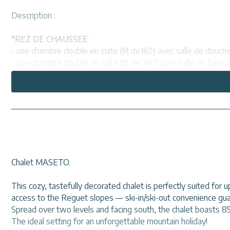
Description :
*REZ DE CHAUSSEE :
- une chambre double en suite (lit de160) avec salle de douche
- une chambre double en suite (lit de 140) avec salle de bains,
- une buanderie avec lave-linge/séchant et toilettes séparés.
*1ER ETAGE :
- grande pièce à vivre avec cuisine toute équipée (plaques indu
télévision écran plat,
-une chambre (lit de 140).
*Parking devant le chalet (pour deux véhicules) et casier à skis
Chalet MASETO.
*Literie équipée de couettes.
*WIFI
This cozy, tastefully decorated chalet is perfectly suited for u
*Animaux non acceptés. Location non fumeur.
access to the Reguet slopes — ski-in/ski-out convenience gu
*Equipement bébé : une chaise haute, un lit parapluie
Spread over two levels and facing south, the chalet boasts 8
NOTRE AVIS : Un chalet plein de charme, idéal pour se retrouver
The ideal setting for an unforgettable mountain holiday!
montagnes. Le vrai plus : un accès direct aux pistes pour des 