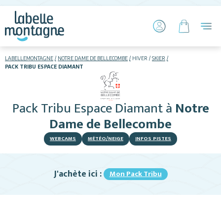
LABELLEMONTAGNE
NOTRE DAME DE BELLECOMBE
HIVER
SKIER
PACK TRIBU ESPACE DIAMANT
HIVER
ETÉ
Pack Tribu Espace Diamant
à
Notre
Skier
Dame de Bellecombe
WEBCAMS
MÉTÉO/NEIGE
INFOS PISTES
J'achète ici :
Mon Pack Tribu
Hébergements
Activités