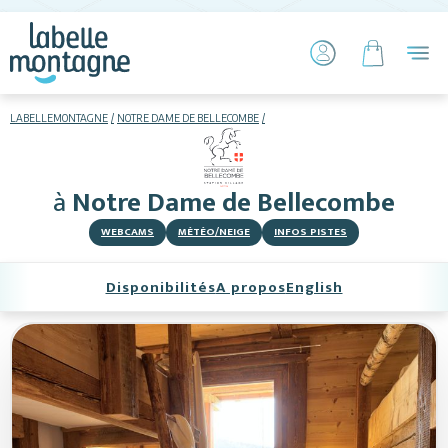
LABELLEMONTAGNE
NOTRE DAME DE BELLECOMBE
HIVER
ETÉ
à
Notre Dame de Bellecombe
Skier
WEBCAMS
MÉTÉO/NEIGE
INFOS PISTES
Disponibilités
A propos
English
Hébergements
Activités