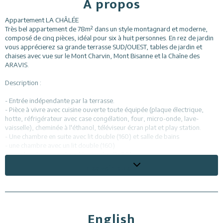
A propos
Appartement LA CHÂLÉE
Très bel appartement de 78m² dans un style montagnard et moderne,
composé de cinq pièces, idéal pour six à huit personnes. En rez de jardin
vous apprécierez sa grande terrasse SUD/OUEST, tables de jardin et
chaises avec vue sur le Mont Charvin, Mont Bisanne et la Chaîne des
ARAVIS.
Description :
- Entrée indépendante par la terrasse.
- Pièce à vivre avec cuisine ouverte toute équipée (plaque électrique,
hotte, réfrigérateur avec case congélation, four, micro-onde, lave-
vaisselle), cheminée à l'éthanol, téléviseur écran plat et play station.
- Une chambre en suite avec lit double (160) et salle de bains
- une chambre avec un lit double (160)
- une chambre avec deux lits simples (2x90)
- une chambre avec deux lits superposés (4*90).
En savoir plus
- Salle de douche avec double douches et double vasque.
- Deux Toilettes
En annexes : un casier à skis, une place de parking devant le chalet,
parking communal en contre bas pour d'autres véhicules.
English