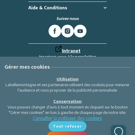
In summer : At the start of several hikes, close to Les Saisies ane Notre
Aide & Conditions
Dame de Bellecombe.
Suivez-nous
OUR OPINION : High quality furnitures, all confort with really nice
deciration. Quality standing, linen & end of stay cleaning included. Warm
apartment on Les Grandes Alpes road. A must see to spend amazing
holidays.
*NO Smoking.
Intranet
* No pets
Inscrivez-vous à la newsletter
* FREE WIFI
Et recevez toutes les dernières actualités
Additional services:
Labellemontagne
Gérer mes cookies
- Cleaning service at the end of the stay: CATEGORY F,
- Booking with discount of your skipasses,
Je m'inscris
Utilisation
- Stroller rental (upon request and if available).
Labellemontagne et ses partenaires utilisent des cookies pour mesurer
l'audience et vous proposer de la publicité personnalisée.
Conservation
Vous pouvez changer d'avis à tout moment en cliquant sur le bouton
"Gérer mes cookies" en bas à gauche de chaque page de notre site.
Consulter la politique des cookies
Tout refuser