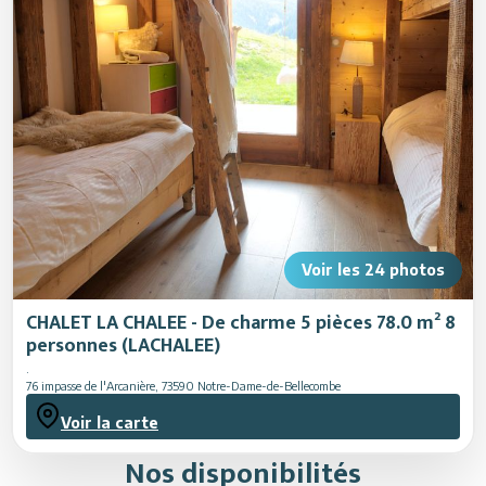
Restaurants
Animations
Services
Voir les
24
photos
CHALET LA CHALEE - De charme 5 pièces 78.0 m² 8
personnes (LACHALEE)
.
76 impasse de l'Arcanière
,
73590
Notre-Dame-de-Bellecombe
Voir la carte
Nos disponibilités