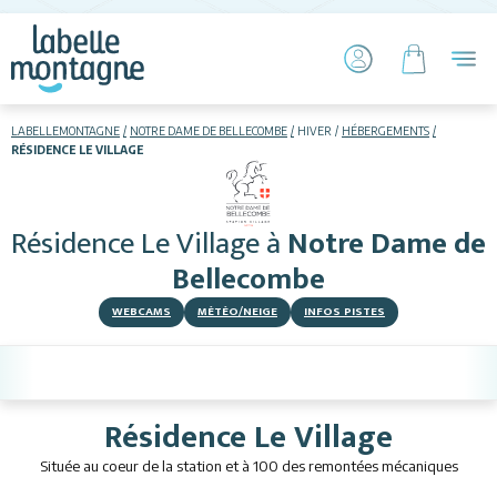
LABELLEMONTAGNE
NOTRE DAME DE BELLECOMBE
HIVER
HÉBERGEMENTS
RÉSIDENCE LE VILLAGE
HIVER
ETÉ
Résidence Le Village
à
Notre Dame de
Skier
Bellecombe
WEBCAMS
MÉTÉO/NEIGE
INFOS PISTES
Résidence Le Village
Hébergements
Située au coeur de la station et à 100 des remontées mécaniques
Activités