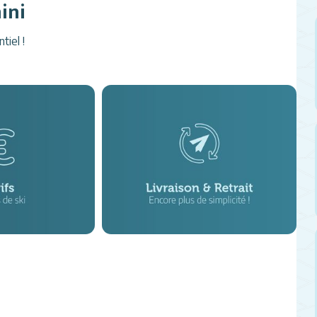
ini
tiel !