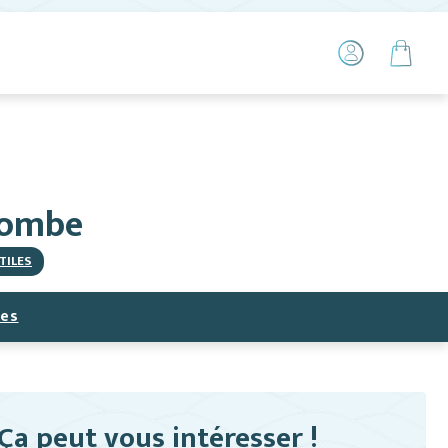
combe
TILES
ces
Ça peut vous intéresser !