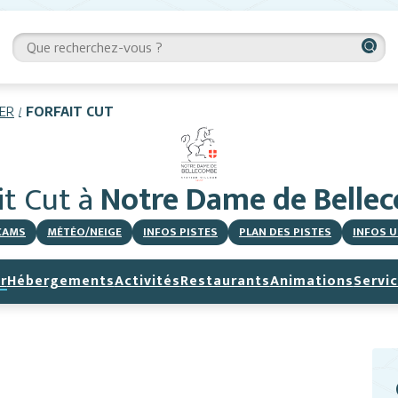
IER
FORFAIT CUT
it Cut
à
Notre Dame de Belle
CAMS
MÉTÉO/NEIGE
INFOS PISTES
PLAN DES PISTES
INFOS U
r
Hébergements
Activités
Restaurants
Animations
Servi