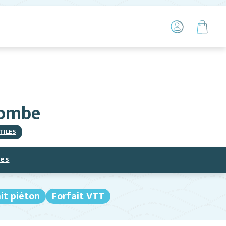
combe
TILES
ces
it piéton
Forfait VTT