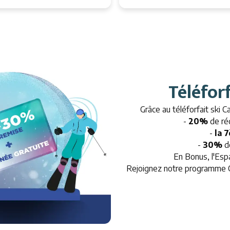
Téléfor
Grâce au téléforfait ski C
-
20%
de réd
-
la 
-
30%
de
En Bonus, l'Esp
Rejoignez notre programme Ca