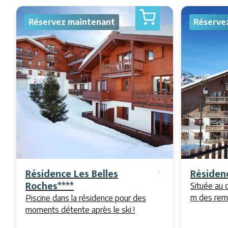
Réservez maintenant
Réserve
Résidence Les Belles
Résidenc
Roches****
Située au 
m des rem
Piscine dans la résidence pour des
moments détente après le ski !