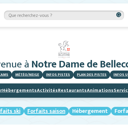
venue
à
Notre Dame de Belle
CAMS
MÉTÉO/NEIGE
INFOS PISTES
PLAN DES PISTES
INFOS U
r
Hébergements
Activités
Restaurants
Animations
Servi
faits ski
Forfaits saison
Hébergement
Forfa