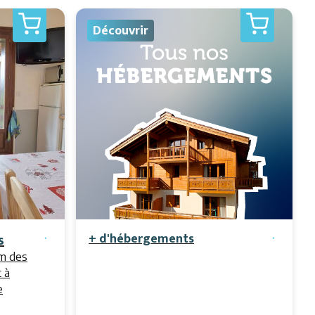
Découvrir
s
+ d'hébergements
0m des
 à
e