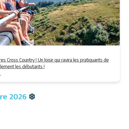
es Cross Country ! Un loisir qui ravira les pratiquants de
ement les débutants !
T
bre 2026
❄️